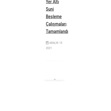
Yer Altı
Suni
Besleme
Çalışmaları
Tamamlandı
ARALIK
15
2021