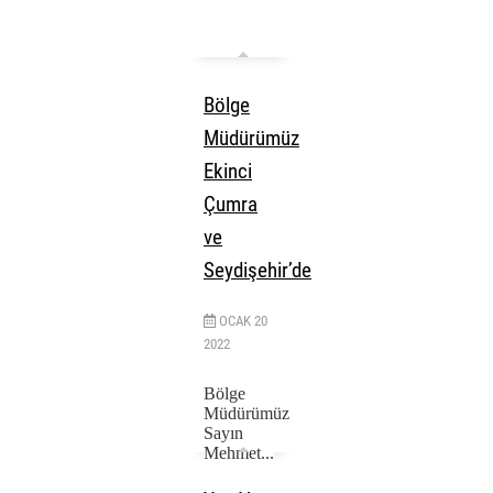
Bölge
Müdürümüz
Ekinci
Çumra
ve
Seydişehir’de
OCAK
20
2022
Bölge
Müdürümüz
Sayın
Mehmet...