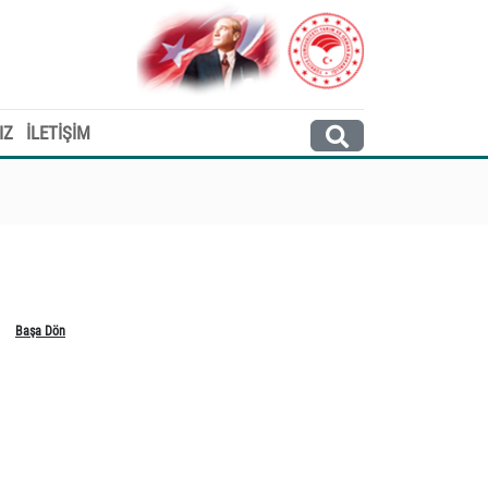
IZ
İLETİŞİM
Başa Dön