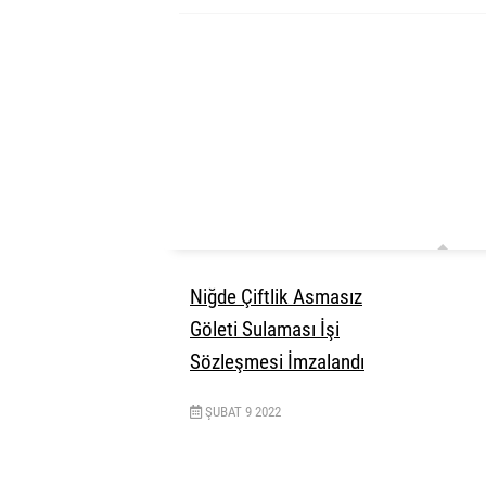
Niğde Çiftlik Asmasız
Göleti Sulaması İşi
Sözleşmesi İmzalandı
ŞUBAT
9
2022