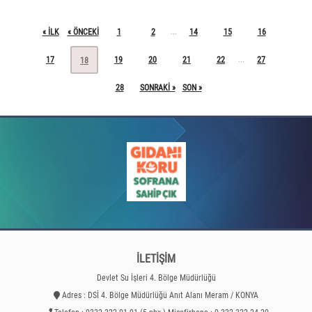
« ILK
« ÖNCEKI
1
2
14
15
16
...
17
19
20
21
22
27
...
18
28
SONRAKI »
SON »
İLETİŞİM
Devlet Su İşleri 4. Bölge Müdürlüğü
Adres : DSİ 4. Bölge Müdürlüğü Anıt Alanı Meram / KONYA