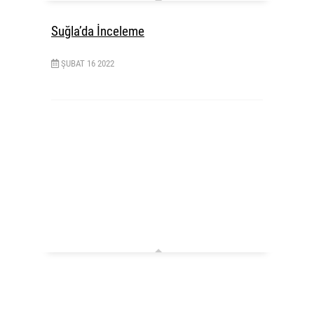
Suğla’da İnceleme
ŞUBAT
16
2022